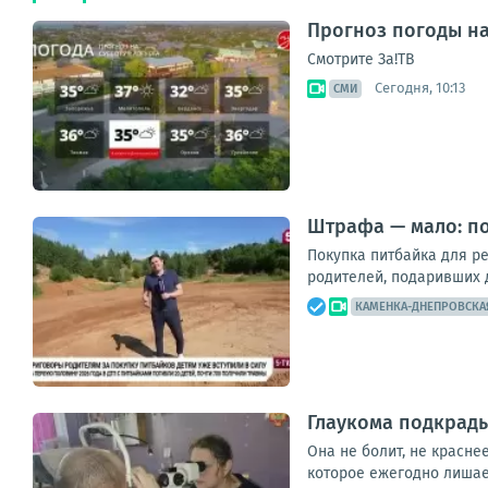
Прогноз погоды на 
Смотрите За!ТВ
Сегодня, 10:13
СМИ
Штрафа — мало: п
Покупка питбайка для р
родителей, подаривших д
КАМЕНКА-ДНЕПРОВСКА
Глаукома подкрады
Она не болит, не красне
которое ежегодно лишает