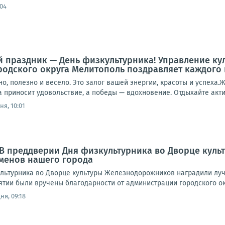
:04
 праздник — День физкультурника! Управление ку
одского округа Мелитополь поздравляет каждого и
о, полезно и весело. Это залог вашей энергии, красоты и успеха.
 приносит удовольствие, а победы — вдохновение. Отдыхайте акти
ня, 10:01
 В преддверии Дня физкультурника во Дворце кул
менов нашего города
льтурника во Дворце культуры Железнодорожников наградили луч
тии были вручены благодарности от администрации городского окр
ня, 09:18