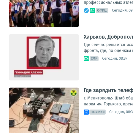
профессиональных атлето
Сегодня, 09
ОФИЦ.
Харьков, Добропол
Где сейчас решается ис
фронта, где, по оценкам
Сегодня, 08:37
СМИ
Где зарядить теле
г. Мелитополь:• Штаб об
парка им. Горького, врем
Сегодня, 08:3
ПАБЛИКИ