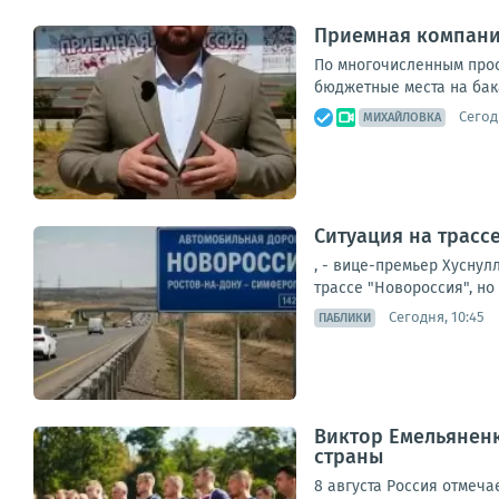
Приемная компания
По многочисленным прос
бюджетные места на бака
Сегод
МИХАЙЛОВКА
Ситуация на трасс
, - вице-премьер Хуснул
трассе "Новороссия", но 
Сегодня, 10:45
ПАБЛИКИ
Виктор Емельяненк
страны
8 августа Россия отмеч