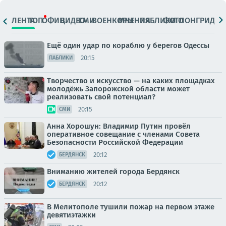
ЛЕНТА
ТОП
ОФИЦ.
ВИДЕО
СМИ
ВОЕНКОРЫ
МНЕНИЯ
ПАБЛИКИ
ФОТО
ЛОНГРИДЫ
Ещё один удар по кораблю у берегов Одессы
20:15
ПАБЛИКИ
Творчество и искусство — на каких площадках
молодёжь Запорожской области может
реализовать свой потенциал?
20:15
СМИ
Анна Хорошун: Владимир Путин провёл
оперативное совещание с членами Совета
Безопасности Российской Федерации
20:12
БЕРДЯНСК
Вниманию жителей города Бердянск
20:12
БЕРДЯНСК
В Мелитополе тушили пожар на первом этаже
девятиэтажки