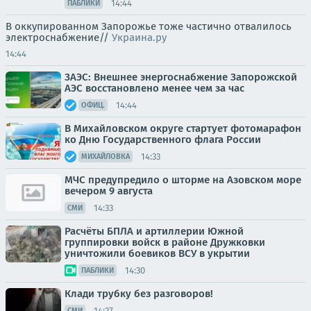
14:44
ПАБЛИКИ
В оккупированном Запорожье тоже частично отвалилось
электроснабжение//
Украина.ру
14:44
ЗАЭС: Внешнее энергоснабжение Запорожской
АЭС восстановлено менее чем за час
14:44
ОФИЦ.
В Михайловском округе стартует фотомарафон
ко Дню Государственного флага России
14:33
МИХАЙЛОВКА
МЧС предупредило о шторме на Азовском море
вечером 9 августа
14:33
СМИ
Расчёты БПЛА и артиллерии Южной
группировки войск в районе Дружковки
уничтожили боевиков ВСУ в укрытии
14:30
ПАБЛИКИ
Клади трубку без разговоров!
14:27
СМИ