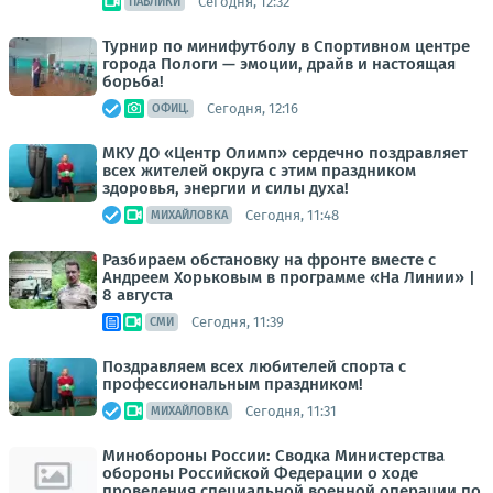
Сегодня, 12:32
ПАБЛИКИ
Турнир по минифутболу в Спортивном центре
города Пологи — эмоции, драйв и настоящая
борьба!
Сегодня, 12:16
ОФИЦ.
МКУ ДО «Центр Олимп» сердечно поздравляет
всех жителей округа с этим праздником
здоровья, энергии и силы духа!
Сегодня, 11:48
МИХАЙЛОВКА
Разбираем обстановку на фронте вместе с
Андреем Хорьковым в программе «На Линии» |
8 августа
Сегодня, 11:39
СМИ
Поздравляем всех любителей спорта с
профессиональным праздником!
Сегодня, 11:31
МИХАЙЛОВКА
Минобороны России: Сводка Министерства
обороны Российской Федерации о ходе
проведения специальной военной операции по