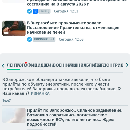
состоянию на 8 августа 2026 г
Сегодня, 12:33
ОФИЦ.
В Энергосбыте прокомментировали
Постановление Правительства, отменяющее
начисление пеней
Сегодня, 12:08
КИРИЛЛОВКА
ЛЕНТА
ТОП
ОФИЦ.
ВИДЕО
СМИ
ВОЕНКОРЫ
МНЕНИЯ
ПАБЛИКИ
ФОТО
ЛОНГРИДЫ
В Запорожском облэнерго также заявили, что были
прилёты по объекту энергетики, после чего у части
потребителей Запорожья пропало электроснабжение. ©
Наш канал
//
ИЗНАНКА
14:47
Прилёт по Запорожью.. Сильное задымление.
Возможно сократились логистические
возможности ВСУ, но это не точно... Ждем
подробностей