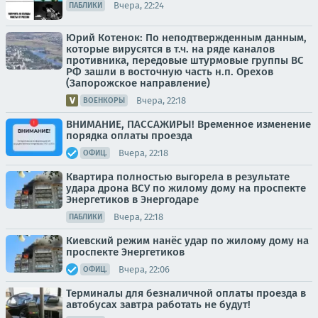
Вчера, 22:24
ПАБЛИКИ
Юрий Котенок: По неподтвержденным данным,
которые вирусятся в т.ч. на ряде каналов
противника, передовые штурмовые группы ВС
РФ зашли в восточную часть н.п. Орехов
(Запорожское направление)
Вчера, 22:18
ВОЕНКОРЫ
ВНИМАНИЕ, ПАССАЖИРЫ! Временное изменение
порядка оплаты проезда
Вчера, 22:18
ОФИЦ.
Квартира полностью выгорела в результате
удара дрона ВСУ по жилому дому на проспекте
Энергетиков в Энергодаре
Вчера, 22:18
ПАБЛИКИ
Киевский режим нанёс удар по жилому дому на
проспекте Энергетиков
Вчера, 22:06
ОФИЦ.
Терминалы для безналичной оплаты проезда в
автобусах завтра работать не будут!