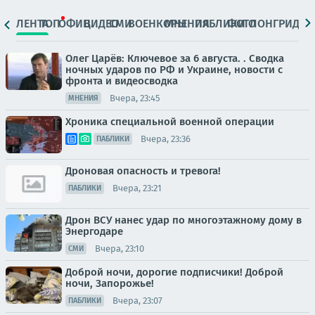
ЛЕНТА
ТОП
ОФИЦ.
ВИДЕО
СМИ
ВОЕНКОРЫ
МНЕНИЯ
ПАБЛИКИ
ФОТО
ЛОНГРИДЫ
Олег Царёв: Ключевое за 6 августа. . Сводка
ночных ударов по РФ и Украине, новости с
фронта и видеосводка
Вчера, 23:45
МНЕНИЯ
Хроника специальной военной операции
Вчера, 23:36
ПАБЛИКИ
Дроновая опасность и тревога!
Вчера, 23:21
ПАБЛИКИ
Дрон ВСУ нанес удар по многоэтажному дому в
Энергодаре
Вчера, 23:10
СМИ
Доброй ночи, дорогие подписчики! Доброй
ночи, Запорожье!
Вчера, 23:07
ПАБЛИКИ