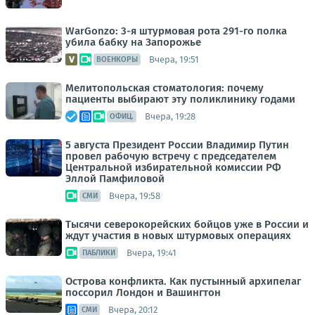
WarGonzo: 3-я штурмовая рота 291-го полка
убила бабку на Запорожье
Вчера, 19:51
ВОЕНКОРЫ
Мелитопольская стоматология: почему
пациенты выбирают эту поликлинику годами
Вчера, 19:28
ОФИЦ.
5 августа Президент России Владимир Путин
провел рабочую встречу с председателем
Центральной избирательной комиссии РФ
Эллой Памфиловой
Вчера, 19:58
СМИ
Тысячи северокорейских бойцов уже в России и
ждут участия в новых штурмовых операциях
Вчера, 19:41
ПАБЛИКИ
Острова конфликта. Как пустынный архипелаг
поссорил Лондон и Вашингтон
Вчера, 20:12
СМИ