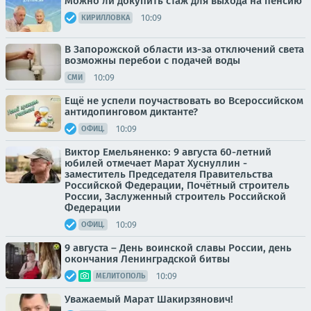
Можно ли докупить стаж для выхода на пенсию
10:09
КИРИЛЛОВКА
В Запорожской области из-за отключений света
возможны перебои с подачей воды
10:09
СМИ
Ещё не успели поучаствовать во Всероссийском
антидопинговом диктанте?
10:09
ОФИЦ.
Виктор Емельяненко: 9 августа 60-летний
юбилей отмечает Марат Хуснуллин -
заместитель Председателя Правительства
Российской Федерации, Почётный строитель
России, Заслуженный строитель Российской
Федерации
10:09
ОФИЦ.
9 августа – День воинской славы России, день
окончания Ленинградской битвы
10:09
МЕЛИТОПОЛЬ
Уважаемый Марат Шакирзянович!