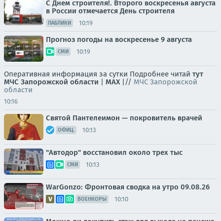
С Днем строителя!. Второго воскресенья августа
в России отмечается День строителя
10:19
ПАБЛИКИ
Прогноз погоды на воскресенье 9 августа
10:19
СМИ
Оперативная информация за сутки Подробнее читай
тут
МЧС Запорожской области
|
MAX
|//
МЧС Запорожской
области
10:16
Святой Пантелеимон — покровитель врачей
10:13
ОФИЦ.
"Автодор" восстановил около трех тыс
10:13
СМИ
WarGonzo: Фронтовая сводка на утро 09.08.26
10:10
ВОЕНКОРЫ