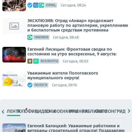
Сегодня, 08:24
ОФИЦ.
ЭКСКЛЮЗИВ: Отряд «Анвар» продолжает
плановую работу по артиллерии, укреплениям
и беспилотным средствам противника
Сегодня, 08:48
ПАБЛИКИ
Евгений Лисицын: Фронтовая сводка по
состоянию на утро воскресенье, 9 августа:
Сегодня, 06:03
ВОЕНКОРЫ
Уважаемые жители Пологовского
муниципального округа!
Сегодня, 09:16
ПОЛОГИ
ЛЕНТА
ТОП
ОФИЦ.
ВИДЕО
СМИ
ВОЕНКОРЫ
МНЕНИЯ
ПАБЛИКИ
ФОТО
ЛОНГРИДЫ
Евгений Балицкий: Уважаемые работники и
ветераны строительной отрасли! Поздравляю