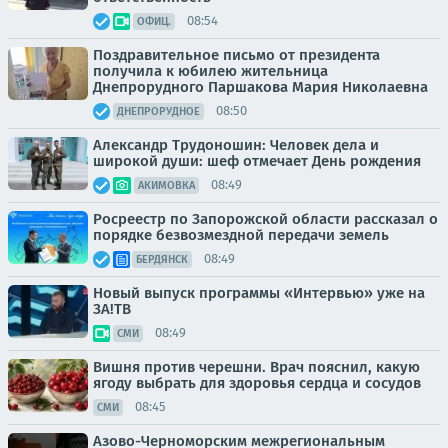
08:54
ОФИЦ.
Поздравительное письмо от президента
получила к юбилею жительница
Днепрорудного Паршакова Мария Николаевна
08:50
ДНЕПРОРУДНОЕ
Александр Трудоношин: Человек дела и
широкой души: шеф отмечает День рождения
08:49
АКИМОВКА
Росреестр по Запорожской области рассказал о
порядке безвозмездной передачи земель
08:49
БЕРДЯНСК
Новый выпуск программы «Интервью» уже на
ЗА!ТВ
08:49
СМИ
Вишня против черешни. Врач пояснил, какую
ягоду выбрать для здоровья сердца и сосудов
08:45
СМИ
Азово-Черноморским межрегиональным