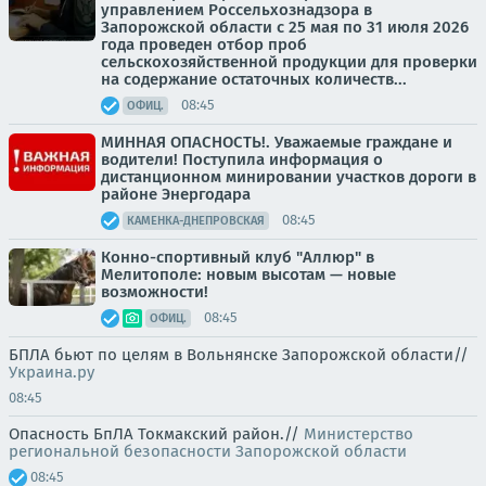
управлением Россельхознадзора в
Запорожской области с 25 мая по 31 июля 2026
года проведен отбор проб
сельскохозяйственной продукции для проверки
на содержание остаточных количеств...
08:45
ОФИЦ.
МИННАЯ ОПАСНОСТЬ!. Уважаемые граждане и
водители! Поступила информация о
дистанционном минировании участков дороги в
районе Энергодара
08:45
КАМЕНКА-ДНЕПРОВСКАЯ
Конно-спортивный клуб "Аллюр" в
Мелитополе: новым высотам — новые
возможности!
08:45
ОФИЦ.
БПЛА бьют по целям в Вольнянске Запорожской области//
Украина.ру
08:45
Опасность БпЛА Токмакский район.//
Министерство
региональной безопасности Запорожской области
08:45