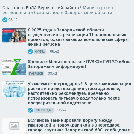
Опасность БпЛА Бердянский район//
Министерство
региональной безопасности Запорожской области
08:45
С 2025 года в Запорожской области
осуществляется реализация 11 национальных
проектов, охватывающих все ключевые сферы
жизни региона
08:42
ОФИЦ.
Филиал «Мелитопольское ПУВКХ» ГУП ЗО «Вода
Запорожья» информирует!
08:42
ПАБЛИКИ
Уважаемые энергодарцы!. В целях минимизации
рисков и предотвращения угроз здоровью,
настоятельно рекомендуем временно
использовать питьевую воду только после
предварительной подготовки
08:42
ЭНЕРГОДАР
ВСУ вновь заминировали дорогу между
Ивановкой и Новоукраинкой в Энергодаре,
городе-спутнике Запорожской АЭС, сообщили в