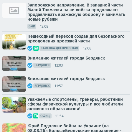
Запорожское направление. В западной части
Малой Токмачки наши войска продолжают
продавливать вражескую оборону и занимать
новые рубежи
12:08
СМИ
Пешеходный переход создан для безопасного
преодоления проезжей части
12:08
КАМЕНКА-ДНЕПРОВСКАЯ
Вниманию жителей города Бердянск
12:03
БЕРДЯНСК
Вниманию жителей города Бердянск
11:57
БЕРДЯНСК
Уважаемые спортсмены, тренеры, работники
сферы физической культуры и все любители
активного образа жизни!
11:54
ОФИЦ.
Юрий Подоляка: Война на Украине (на
08.08.26): БольшеБурлукское направление -