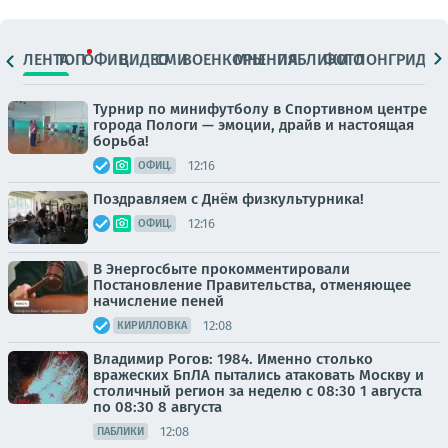
ЛЕНТА
ТОП
ОФИЦ.
ВИДЕО
СМИ
ВОЕНКОРЫ
МНЕНИЯ
ПАБЛИКИ
ФОТО
ЛОНГРИДЫ
Турнир по минифутболу в Спортивном центре
города Пологи — эмоции, драйв и настоящая
борьба!
12:16
ОФИЦ.
Поздравляем с Днём физкультурника!
12:16
ОФИЦ.
В Энергосбыте прокомментировали
Постановление Правительства, отменяющее
начисление пеней
12:08
КИРИЛЛОВКА
Владимир Рогов: 1984. Именно столько
вражеских БпЛА пытались атаковать Москву и
столичный регион за неделю с 08:30 1 августа
по 08:30 8 августа
12:08
ПАБЛИКИ