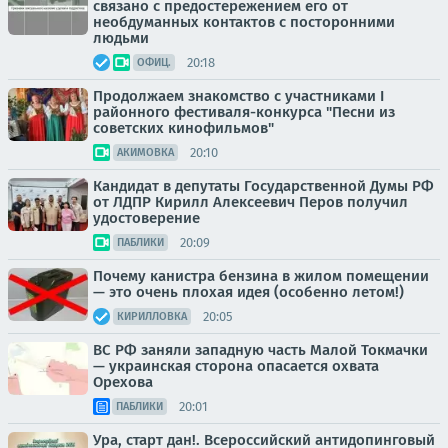
связано с предостережением его от
необдуманных контактов с посторонними
людьми
20:18
ОФИЦ.
Продолжаем знакомство с участниками I
районного фестиваля-конкурса "Песни из
советских кинофильмов"
20:10
АКИМОВКА
Кандидат в депутаты Государственной Думы РФ
от ЛДПР Кирилл Алексеевич Перов получил
удостоверение
20:09
ПАБЛИКИ
Почему канистра бензина в жилом помещении
— это очень плохая идея (особенно летом!)
20:05
КИРИЛЛОВКА
ВС РФ заняли западную часть Малой Токмачки
— украинская сторона опасается охвата
Орехова
20:01
ПАБЛИКИ
Ура, старт дан!. Всероссийский антидопинговый