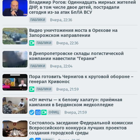
Владимир Рогов: Одиннадцать мирных жителей
ДНР, в том числе двое детей, пострадали
сегодня из-за атак БпЛА ВСУ
Вчера, 22:36
ПАБЛИКИ
Видео уничтожения моста в Орехове на
Запорожском направлении
Вчера, 22:36
ПАБЛИКИ
В Днепропетровске склады логистической
компании навестили "Герани"
Вчера, 22:04
ПАБЛИКИ
Пора готовить Чернигов к круговой обороне –
генерал Кривонос
Вчера, 21:59
ПАБЛИКИ
«От мечты — к белому халату»: приёмная
кампания в Бердянском медколледже
Вчера, 21:59
ОФИЦ.
Состоялось заседание Федеральной комиссии
Всероссийского конкурса лучших проектов
создания городской среды