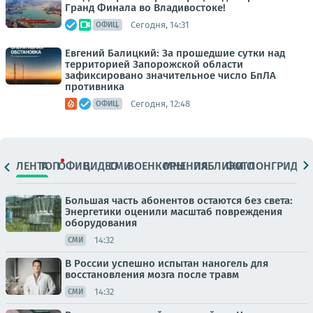
Гранд Финала во Владивостоке!
Сегодня, 14:31
ОФИЦ.
Евгений Балицкий: За прошедшие сутки над
территорией Запорожской области
зафиксировано значительное число БпЛА
противника
Сегодня, 12:48
ОФИЦ.
ЛЕНТА
ТОП
ОФИЦ.
ВИДЕО
СМИ
ВОЕНКОРЫ
МНЕНИЯ
ПАБЛИКИ
ФОТО
ЛОНГРИДЫ
Большая часть абонентов остаются без света:
Энергетики оценили масштаб повреждения
оборудования
14:32
СМИ
В России успешно испытан наногель для
восстановления мозга после травм
14:32
СМИ