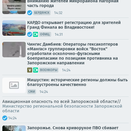
Вниманию жителей микрорайона Нагорная
часть города
14:32
БЕРДЯНСК
КАРДО открывает регистрацию для зрителей
Гранд Финала во Владивостоке!
14:31
ОФИЦ.
Чингис Дамбиев: Операторы гексакоптеров
«Мангас» группировки войск "Восток"
отработали осколочно-фугасными
боеприпасами по позициям противника на
Запорожском направлении
14:24
ВОЕНКОРЫ
Мишустин: исторические регионы должны быть
благоустроены качественно
14:24
СМИ
Авиационная опасность по всей Запорожской области//
Министерство региональной безопасности Запорожской
области
14:24
Запорожье. Снова криворукое ПВО сбивает