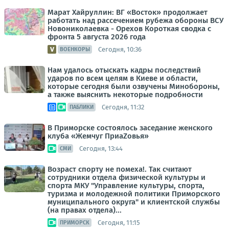
Марат Хайруллин: ВГ «Восток» продолжает
работать над рассечением рубежа обороны ВСУ
Новониколаевка - Орехов Короткая сводка с
фронта 5 августа 2026 года
Сегодня, 10:36
ВОЕНКОРЫ
Нам удалось отыскать кадры последствий
ударов по всем целям в Киеве и области,
которые сегодня были озвучены Минобороны,
а также выяснить некоторые подробности
Сегодня, 11:32
ПАБЛИКИ
В Приморске состоялось заседание женского
клуба «Жемчуг ПриаZовья»
Сегодня, 13:44
СМИ
Возраст спорту не помеха!. Так считают
сотрудники отдела физической культуры и
спорта МКУ "Управление культуры, спорта,
туризма и молодежной политики Приморского
муниципального округа" и клиентской службы
(на правах отдела)...
Сегодня, 11:15
ПРИМОРСК