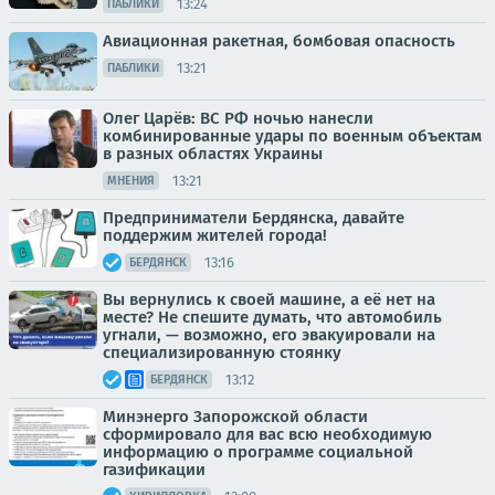
13:24
ПАБЛИКИ
Авиационная ракетная, бомбовая опасность
13:21
ПАБЛИКИ
Олег Царёв: ВС РФ ночью нанесли
комбинированные удары по военным объектам
в разных областях Украины
13:21
МНЕНИЯ
Предприниматели Бердянска, давайте
поддержим жителей города!
13:16
БЕРДЯНСК
Вы вернулись к своей машине, а её нет на
месте? Не спешите думать, что автомобиль
угнали, — возможно, его эвакуировали на
специализированную стоянку
13:12
БЕРДЯНСК
Минэнерго Запорожской области
сформировало для вас всю необходимую
информацию о программе социальной
газификации