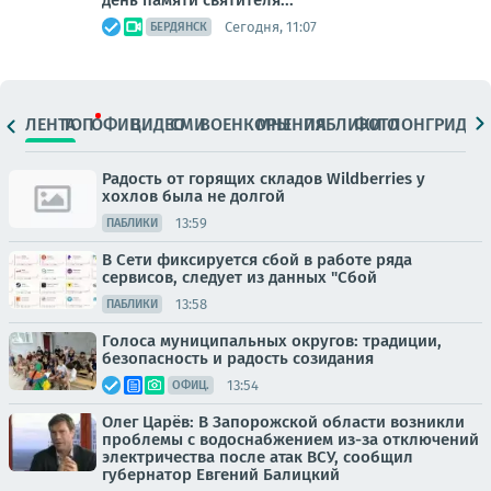
день памяти святителя...
Сегодня, 11:07
БЕРДЯНСК
ЛЕНТА
ТОП
ОФИЦ.
ВИДЕО
СМИ
ВОЕНКОРЫ
МНЕНИЯ
ПАБЛИКИ
ФОТО
ЛОНГРИДЫ
Радость от горящих складов Wildberries у
хохлов была не долгой
13:59
ПАБЛИКИ
В Сети фиксируется сбой в работе ряда
сервисов, следует из данных "Сбой
13:58
ПАБЛИКИ
Голоса муниципальных округов: традиции,
безопасность и радость созидания
13:54
ОФИЦ.
Олег Царёв: В Запорожской области возникли
проблемы с водоснабжением из-за отключений
электричества после атак ВСУ, сообщил
губернатор Евгений Балицкий