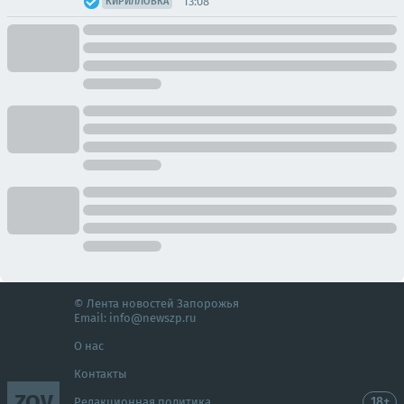
13:08
КИРИЛЛОВКА
© Лента новостей Запорожья
Email:
info@newszp.ru
О нас
Контакты
ZOV
18+
Редакционная политика