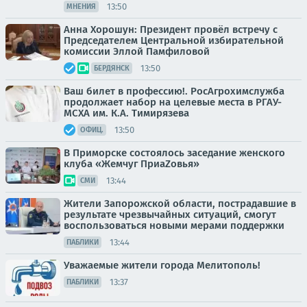
13:50
МНЕНИЯ
Анна Хорошун: Президент провёл встречу с
Председателем Центральной избирательной
комиссии Эллой Памфиловой
13:50
БЕРДЯНСК
Ваш билет в профессию!. РосАгрохимслужба
продолжает набор на целевые места в РГАУ-
МСХА им. К.А. Тимирязева
13:50
ОФИЦ.
В Приморске состоялось заседание женского
клуба «Жемчуг ПриаZовья»
13:44
СМИ
Жители Запорожской области, пострадавшие в
результате чрезвычайных ситуаций, смогут
воспользоваться новыми мерами поддержки
13:44
ПАБЛИКИ
Уважаемые жители города Мелитополь!
13:37
ПАБЛИКИ