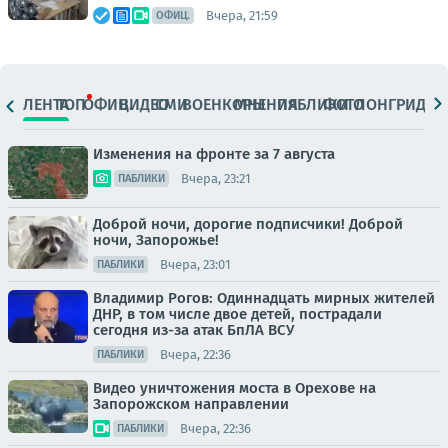
Вчера, 21:59
ОФИЦ.
ЛЕНТА
ТОП
ОФИЦ.
ВИДЕО
СМИ
ВОЕНКОРЫ
МНЕНИЯ
ПАБЛИКИ
ФОТО
ЛОНГРИДЫ
Изменения на фронте за 7 августа
Вчера, 23:21
ПАБЛИКИ
Доброй ночи, дорогие подписчики! Доброй
ночи, Запорожье!
Вчера, 23:01
ПАБЛИКИ
Владимир Рогов: Одиннадцать мирных жителей
ДНР, в том числе двое детей, пострадали
сегодня из-за атак БпЛА ВСУ
Вчера, 22:36
ПАБЛИКИ
Видео уничтожения моста в Орехове на
Запорожском направлении
Вчера, 22:36
ПАБЛИКИ