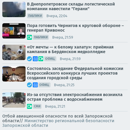
В Днепропетровске склады логистической
компании навестили "Герани"
Вчера, 22:04
ПАБЛИКИ
Пора готовить Чернигов к круговой обороне –
генерал Кривонос
Вчера, 21:59
ПАБЛИКИ
«От мечты — к белому халату»: приёмная
кампания в Бердянском медколледже
Вчера, 21:59
ОФИЦ.
Состоялось заседание Федеральной комиссии
Всероссийского конкурса лучших проектов
создания городской среды
Вчера, 21:25
ОФИЦ.
Из-за отсутствия электроснабжения возникла
острая проблема с водоснабжением
Вчера, 21:21
СМИ
Отбой авиационной опасности по всей Запорожской
области//
Министерство региональной безопасности
Запорожской области