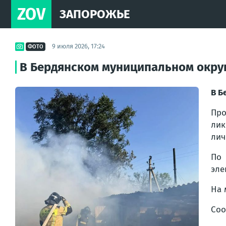
ZOV
ЗАПОРОЖЬЕ
9 июля 2026, 17:24
ФОТО
В Бердянском муниципальном округ
В Б
Про
ли
лич
По 
эле
На 
Соо