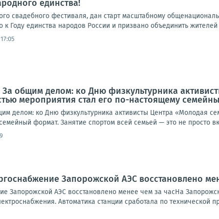
ародного единства!
ского свадебного фестиваля, дан старт масштабному общенационал
 к Году единства народов России и призвано объединить жителей 
17:05
. За общим делом: ко Дню физкультурника активис
стью мероприятия стал его по-настоящему семейн
щим делом: ко Дню физкультурника активисты Центра «Молодая с
семейный формат. Занятие спортом всей семьей — это не просто вкл
9
ргоснабжение Запорожской АЭС восстановлено мен
е Запорожской АЭС восстановлено менее чем за часНа Запорожск
ктроснабжения. Автоматика станции сработала по технической при