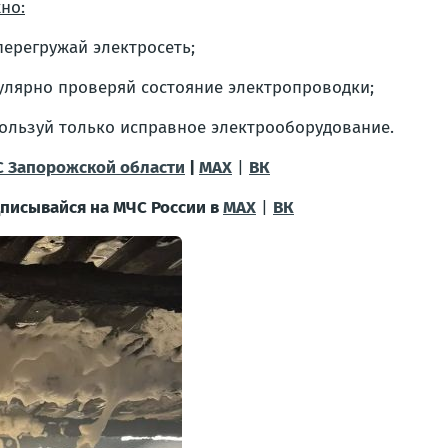
но:
перегружай электросеть;
улярно проверяй состояние электропроводки;
ользуй только исправное электрооборудование.
 Запорожской области
|
MAX
|
ВК
писывайся на МЧС России в
MAX
|
ВК