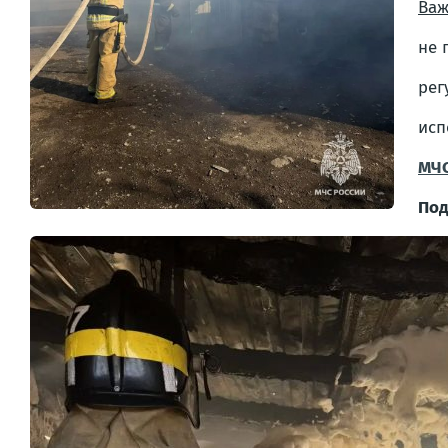
Важ
не 
рег
исп
МЧС
Под