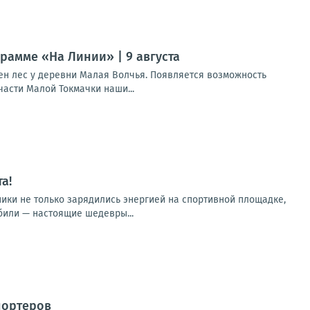
рамме «На Линии» | 9 августа
ен лес у деревни Малая Волчья. Появляется возможность
асти Малой Токмачки наши...
а!
ники не только зарядились энергией на спортивной площадке,
били — настоящие шедевры...
портеров