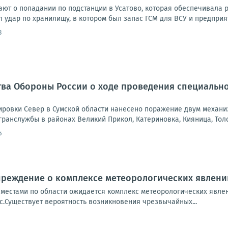
ют о попадании по подстанции в Усатово, которая обеспечивала
л удар по хранилищу, в котором был запас ГСМ для ВСУ и предприя
3
ва Обороны России о ходе проведения специально
ровки Север в Сумской области нанесено поражение двум механи
ранслужбы в районах Великий Прикол, Катериновка, Кияница, Толс
5
преждение о комплексе метеорологических явлени
а местами по области ожидается комплекс метеорологических явлен
с.Существует вероятность возникновения чрезвычайных...