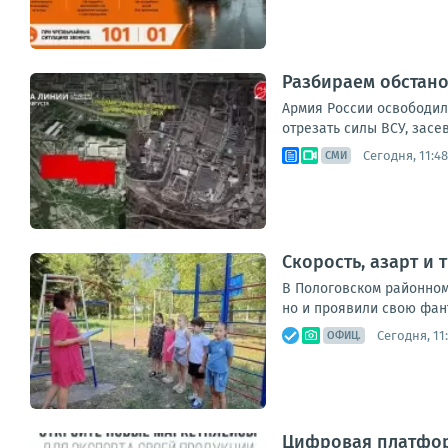
Разбираем обстано
Армия России освободил
отрезать силы ВСУ, засе
Сегодня, 11:48
СМИ
Скорость, азарт и 
В Пологовском районном
но и проявили свою фан
Сегодня, 11
ОФИЦ.
Цифровая платфор