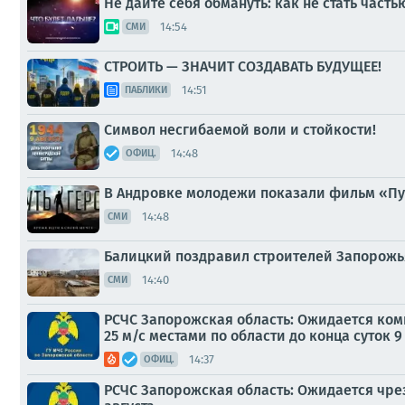
Не дайте себя обмануть: как не стать част
14:54
СМИ
СТРОИТЬ — ЗНАЧИТ СОЗДАВАТЬ БУДУЩЕЕ!
14:51
ПАБЛИКИ
Символ несгибаемой воли и стойкости!
14:48
ОФИЦ.
В Андровке молодежи показали фильм «Пу
14:48
СМИ
Балицкий поздравил строителей Запорож
14:40
СМИ
РСЧС Запорожская область: Ожидается комп
25 м/с местами по области до конца суток 9
14:37
ОФИЦ.
РСЧС Запорожская область: Ожидается чрезв