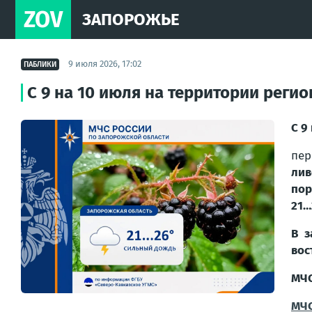
ZOV
ЗАПОРОЖЬЕ
9 июля 2026, 17:02
ПАБЛИКИ
С 9 на 10 июля на территории регио
С 9
пер
лив
пор
21…
В з
вос
МЧС
МЧС