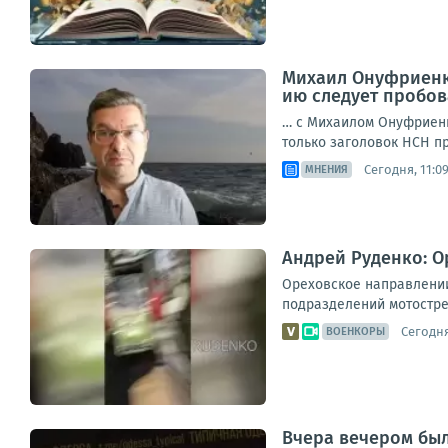
Михаил Онуфриенко
ию следует пробов
… с Михаилом Онуфриенк
только заголовок НСН пр
Сегодня, 11:0
МНЕНИЯ
Андрей Руденко: 
Ореховское направлении
подразделений мотостре
Сегодня
ВОЕНКОРЫ
Вчера вечером бы