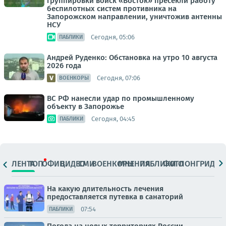
группировки войск «Восток» пресекли работу
беспилотных систем противника на
Запорожском направлении, уничтожив антенны
НСУ
Сегодня, 05:06
ПАБЛИКИ
Андрей Руденко: Обстановка на утро 10 августа
2026 года
Сегодня, 07:06
ВОЕНКОРЫ
ВС РФ нанесли удар по промышленному
объекту в Запорожье
Сегодня, 04:45
ПАБЛИКИ
ЛЕНТА
ТОП
ОФИЦ.
ВИДЕО
СМИ
ВОЕНКОРЫ
МНЕНИЯ
ПАБЛИКИ
ФОТО
ЛОНГРИДЫ
На какую длительность лечения
предоставляется путевка в санаторий
07:54
ПАБЛИКИ