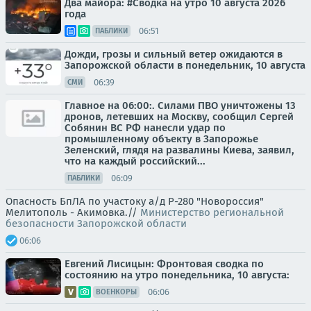
Два майора: #Сводка на утро 10 августа 2026
года
06:51
ПАБЛИКИ
Дожди, грозы и сильный ветер ожидаются в
Запорожской области в понедельник, 10 августа
06:39
СМИ
Главное на 06:00:. Силами ПВО уничтожены 13
дронов, летевших на Москву, сообщил Сергей
Собянин ВС РФ нанесли удар по
промышленному объекту в Запорожье
Зеленский, глядя на развалины Киева, заявил,
что на каждый российский...
06:09
ПАБЛИКИ
Опасность БпЛА по участоку а/д Р-280 "Новороссия"
Мелитополь - Акимовка.//
Министерство региональной
безопасности Запорожской области
06:06
Евгений Лисицын: Фронтовая сводка по
состоянию на утро понедельника, 10 августа:
06:06
ВОЕНКОРЫ