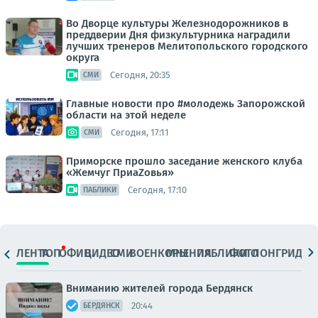
Во Дворце культуры Железнодорожников в
преддверии Дня физкультурника наградили
лучших тренеров Мелитопольского городского
округа
Сегодня, 20:35
СМИ
Главные новости про #молодежь Запорожской
области на этой неделе
Сегодня, 17:11
СМИ
Приморске прошло заседание женского клуба
«Жемчуг ПриаZовья»
Сегодня, 17:10
ПАБЛИКИ
ЛЕНТА
ТОП
ОФИЦ.
ВИДЕО
СМИ
ВОЕНКОРЫ
МНЕНИЯ
ПАБЛИКИ
ФОТО
ЛОНГРИДЫ
Вниманию жителей города Бердянск
20:44
БЕРДЯНСК