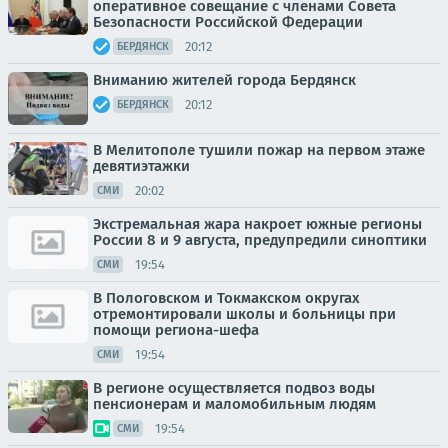
оперативное совещание с членами Совета
Безопасности Российской Федерации
20:12
БЕРДЯНСК
Вниманию жителей города Бердянск
20:12
БЕРДЯНСК
В Мелитополе тушили пожар на первом этаже
девятиэтажки
20:02
СМИ
Экстремальная жара накроет южные регионы
России 8 и 9 августа, предупредили синоптики
19:54
СМИ
В Пологовском и Токмакском округах
отремонтировали школы и больницы при
помощи региона-шефа
19:54
СМИ
В регионе осуществляется подвоз воды
пенсионерам и маломобильным людям
19:54
СМИ