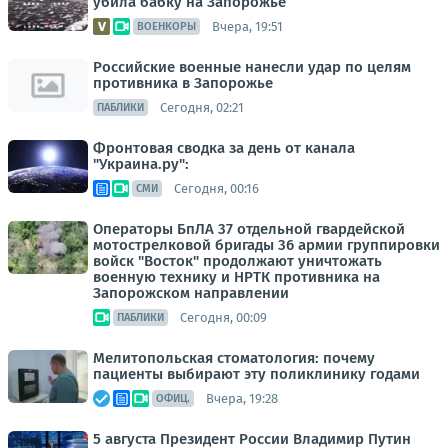
убила бабку на Запорожье
Вчера, 19:51
ВОЕНКОРЫ
Российские военные нанесли удар по целям
противника в Запорожье
Сегодня, 02:21
ПАБЛИКИ
Фронтовая сводка за день от канала
"Украина.ру":
Сегодня, 00:16
СМИ
Операторы БпЛА 37 отдельной гвардейской
мотострелковой бригады 36 армии группировки
войск "Восток" продолжают уничтожать
военную технику и НРТК противника на
Запорожском направлении
Сегодня, 00:09
ПАБЛИКИ
Мелитопольская стоматология: почему
пациенты выбирают эту поликлинику годами
Вчера, 19:28
ОФИЦ.
5 августа Президент России Владимир Путин