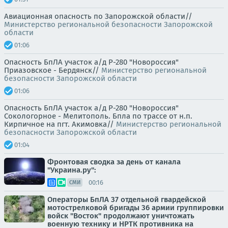
Авиационная опасность по Запорожской области//
Министерство региональной безопасности Запорожской
области
01:06
Опасность БпЛА участок а/д Р-280 "Новороссия"
Приазовское - Бердянск//
Министерство региональной
безопасности Запорожской области
01:06
Опасность БпЛА участок а/д Р-280 "Новороссия"
Сокологорное - Мелитополь. Бпла по трассе от н.п.
Кирпичное на пгт. Акимовка//
Министерство региональной
безопасности Запорожской области
01:04
Фронтовая сводка за день от канала
"Украина.ру":
00:16
СМИ
Операторы БпЛА 37 отдельной гвардейской
мотострелковой бригады 36 армии группировки
войск "Восток" продолжают уничтожать
военную технику и НРТК противника на