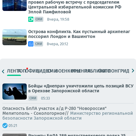
провел рабочую встречу с председателем
Центральной избирательной комиссии РФ
Эллой Памфиловой
Вчера, 19:58
СМИ
Острова конфликта. Как пустынный архипелаг
поссорил Лондон и Вашингтон
Вчера, 20:12
СМИ
ЛЕНТА
ТОП
ОФИЦ.
ВИДЕО
СМИ
ВОЕНКОРЫ
МНЕНИЯ
ПАБЛИКИ
ФОТО
ЛОНГРИДЫ
Бойцы «Днепра» уничтожили цепь позиций ВСУ
в Орехове Запорожской области
05:33
СМИ
Опасность БпЛА участок а/д Р-280 "Новороссия"
Мелитополь - Сокологорное//
Министерство региональной
безопасности Запорожской области
05:21
Расчеты БпЛА 189 мотострелкового полка 35