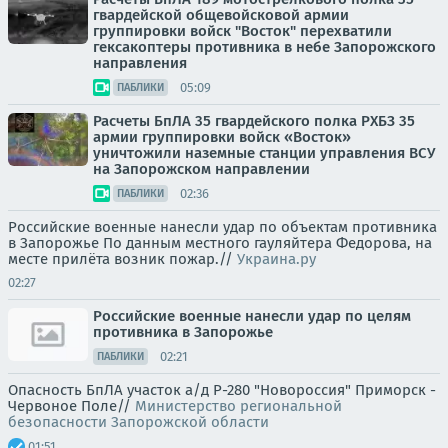
гвардейской общевойсковой армии
группировки войск "Восток" перехватили
гексакоптеры противника в небе Запорожского
направления
05:09
ПАБЛИКИ
Расчеты БпЛА 35 гвардейского полка РХБЗ 35
армии группировки войск «Восток»
уничтожили наземные станции управления ВСУ
на Запорожском направлении
02:36
ПАБЛИКИ
Российские военные нанесли удар по объектам противника
в Запорожье По данным местного гауляйтера Федорова, на
месте прилёта возник пожар.//
Украина.ру
02:27
Российские военные нанесли удар по целям
противника в Запорожье
02:21
ПАБЛИКИ
Опасность БпЛА участок а/д Р-280 "Новороссия" Приморск -
Червоное Поле//
Министерство региональной
безопасности Запорожской области
01:51