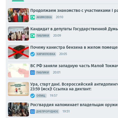
Продолжаем знакомство с участниками I р
20:10
АКИМОВКА
Кандидат в депутаты Государственной Дум
20:09
ПАБЛИКИ
Почему канистра бензина в жилом помещени
20:05
КИРИЛЛОВКА
ВС РФ заняли западную часть Малой Токма
20:01
ПАБЛИКИ
Ура, старт дан!. Всероссийский антидопинг
23:59 (мск)! Ссылка на диктант:
19:57
ОФИЦ.
Росгвардия напоминает владельцам оруж
19:51
ДНЕПРОРУДНОЕ