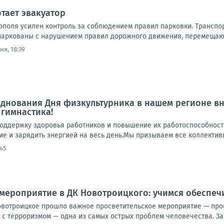
тает эвакуатор
ополя усилен контроль за соблюдением правил парковки. Транспо
аркованы с нарушением правил дорожного движения, перемещают
ня, 18:39
днования Дня физкультурника в нашем регионе в
гимнастика!
поддержку здоровья работников и повышение их работоспособност
е и зарядить энергией на весь день.Мы призываем все коллективы
:45
мероприятие в ДК Новотроицкого: учимся обеспеч
овотроицкое прошло важное просветительское мероприятие — про
 с терроризмом — одна из самых острых проблем человечества. За э