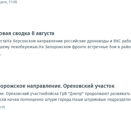
дня, 11:08
овая сводка 8 августа
устаНа Херсонском направлении российские дроноводы и ВКС работ
ашему левобережью.На Запорожском фронте встречные бои в районе
6
порожское направление. Ореховский участок
е. Ореховский участокВойска ГрВ "Днепр" продолжают развивать 
ски начав полноценно штурм города.Наши штурмовые подразделени
:19