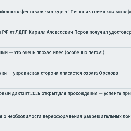
айонного фестиваля-конкурса "Песни из советских кино
ы РФ от ЛДПР Кирилл Алексеевич Перов получил удостове
и — это очень плохая идея (особенно летом!)
чки — украинская сторона опасается охвата Орехова
овый диктант 2026 открыт для прохождения — успейте приня
ия о необходимости переоформления разрешительных док