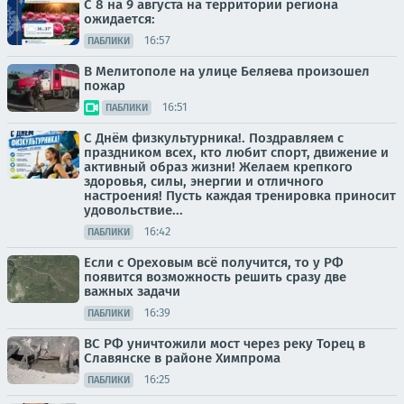
С 8 на 9 августа на территории региона
ожидается:
16:57
ПАБЛИКИ
В Мелитополе на улице Беляева произошел
пожар
16:51
ПАБЛИКИ
С Днём физкультурника!. Поздравляем с
праздником всех, кто любит спорт, движение и
активный образ жизни! Желаем крепкого
здоровья, силы, энергии и отличного
настроения! Пусть каждая тренировка приносит
удовольствие...
16:42
ПАБЛИКИ
Если с Ореховым всё получится, то у РФ
появится возможность решить сразу две
важных задачи
16:39
ПАБЛИКИ
ВС РФ уничтожили мост через реку Торец в
Славянске в районе Химпрома
16:25
ПАБЛИКИ