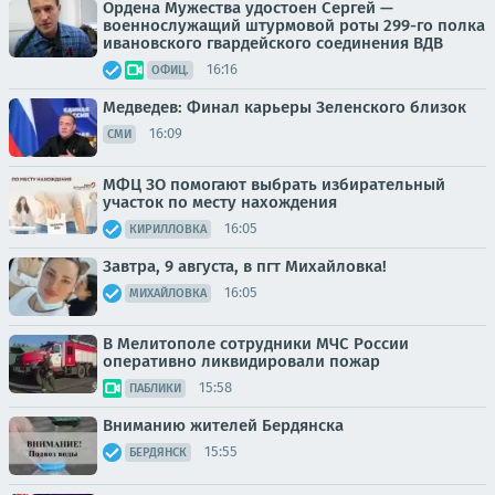
Ордена Мужества удостоен Сергей —
военнослужащий штурмовой роты 299-го полка
ивановского гвардейского соединения ВДВ
16:16
ОФИЦ.
Медведев: Финал карьеры Зеленского близок
16:09
СМИ
МФЦ ЗО помогают выбрать избирательный
участок по месту нахождения
16:05
КИРИЛЛОВКА
Завтра, 9 августа, в пгт Михайловка!
16:05
МИХАЙЛОВКА
В Мелитополе сотрудники МЧС России
оперативно ликвидировали пожар
15:58
ПАБЛИКИ
Вниманию жителей Бердянска
15:55
БЕРДЯНСК