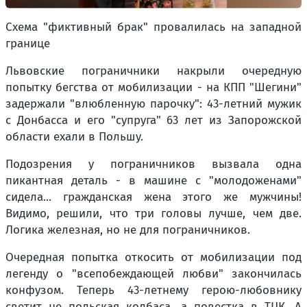
Схема "фиктивный брак" провалилась на западной
границе
Львовские пограничники накрыли очередную
попытку бегства от мобилизации - на КПП "Шегини"
задержали "влюбленную парочку": 43-летний мужик
с Донбасса и его "супруга" 63 лет из Запорожской
области ехали в Польшу.
Подозрения у пограничников вызвала одна
пикантная деталь - в машине с "молодоженами"
сидела... гражданская жена этого же мужчины!
Видимо, решили, что три головы лучше, чем две.
Логика железная, но не для пограничников.
Очередная попытка откосить от мобилизации под
легенду о "всепобеждающей любви" закончилась
конфузом. Теперь 43-летнему герою-любовнику
светит не польская колбаса, а повестка в ТЦК. А