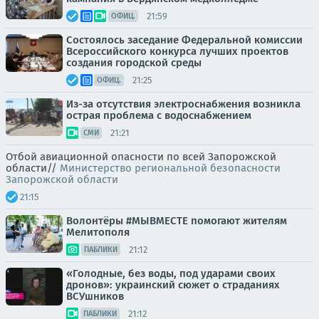
21:59
ОФИЦ.
Состоялось заседание Федеральной комиссии
Всероссийского конкурса лучших проектов
создания городской среды
21:25
ОФИЦ.
Из-за отсутствия электроснабжения возникла
острая проблема с водоснабжением
21:21
СМИ
Отбой авиационной опасности по всей Запорожской
области//
Министерство региональной безопасности
Запорожской области
21:15
Волонтёры #МЫВМЕСТЕ помогают жителям
Мелитополя
21:12
ПАБЛИКИ
«Голодные, без воды, под ударами своих
дронов»: украинский сюжет о страданиях
ВСУшников
21:12
ПАБЛИКИ