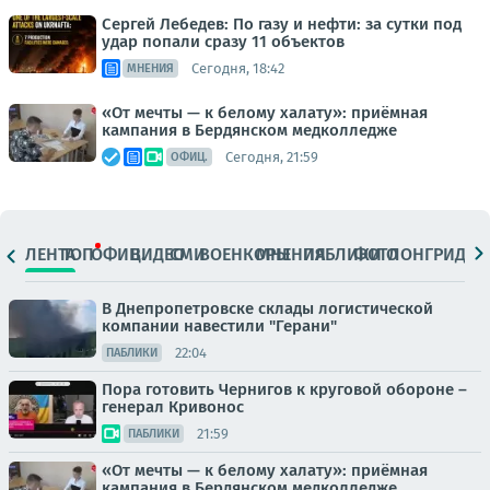
Сергей Лебедев: По газу и нефти: за сутки под
удар попали сразу 11 объектов
Сегодня, 18:42
МНЕНИЯ
«От мечты — к белому халату»: приёмная
кампания в Бердянском медколледже
Сегодня, 21:59
ОФИЦ.
ЛЕНТА
ТОП
ОФИЦ.
ВИДЕО
СМИ
ВОЕНКОРЫ
МНЕНИЯ
ПАБЛИКИ
ФОТО
ЛОНГРИДЫ
В Днепропетровске склады логистической
компании навестили "Герани"
22:04
ПАБЛИКИ
Пора готовить Чернигов к круговой обороне –
генерал Кривонос
21:59
ПАБЛИКИ
«От мечты — к белому халату»: приёмная
кампания в Бердянском медколледже