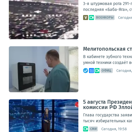
3-я штурмовая рота 291-
последняя «Баба-Яга», с
Сегодня
ВОЕНКОРЫ
Мелитопольская ст
В кабинете зубного техн
умной техники создаёт в
Сегодня,
ОФИЦ.
5 августа Президе
комиссии РФ Элло
Глава государства заяви
тысяч избирательных кам
Сегодня, 19:58
СМИ