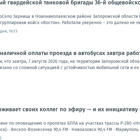
ый гвардейской танковой бригады 36-й общевойск
еоСело Зарница в Новониколаевском районе Запорожской области 
руппировки войск «Восток». Работали уверенно – это далеко не пе
дня, 16:13
наличной оплаты проезда в автобусах завтра работ
м, что завтра, 7 августа 2026 года, на территории Запорожской о
связано со сложной ситуацией с устойчивостью мобильной сети и ее
живает своих коллег по эфиру — и их инициативу
шине по оповещению о пролётах БПЛА на участках трассы Р-280 «Н
к): · Весело-Вознесенка 90,4 FM · Новоазовск 90,4 FM · Мариуполь 94
6