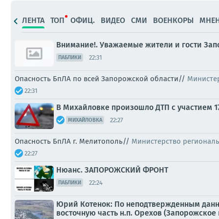
ЛЕНТА
ТОП
ОФИЦ.
ВИДЕО
СМИ
ВОЕНКОРЫ
МНЕ
Внимание!. Уважаемые жители и гости Зап
22:31
ПАБЛИКИ
Опасность БпЛА по всей Запорожской области//
Министе
22:31
В Михайловке произошло ДТП с участием 1
22:27
МИХАЙЛОВКА
Опасность БпЛА г. Мелитополь//
Министерство регионал
22:27
Нюанс. ЗАПОРОЖСКИЙ ФРОНТ
22:24
ПАБЛИКИ
Юрий Котенок: По неподтвержденным данны
восточную часть н.п. Орехов (Запорожское