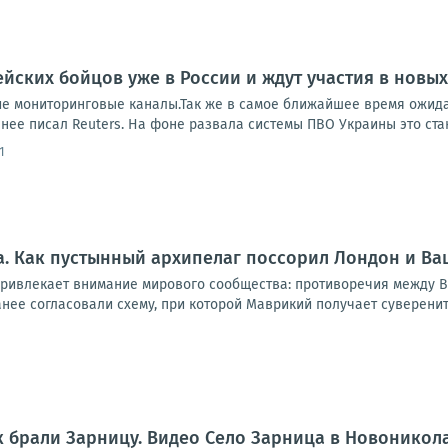
йских бойцов уже в России и ждут участия в новы
ие мониторинговые каналы.Так же в самое ближайшее время ожида
нее писал Reuters. На фоне развала системы ПВО Украины это стан
1
. Как пустынный архипелаг поссорил Лондон и Ва
привлекает внимание мирового сообщества: противоречия между В
анее согласовали схему, при которой Маврикий получает суверените
к брали Зарницу. Видео Село Зарница в Новонико