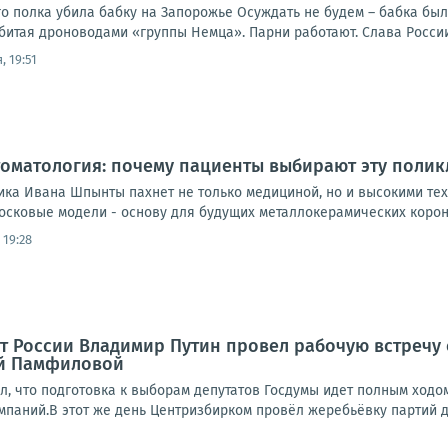
го полка убила бабку на Запорожье Осуждать не будем – бабка был
битая дроноводами «группы Немца». Парни работают. Слава России
, 19:51
оматология: почему пациенты выбирают эту полик
ика Ивана Шпынты пахнет не только медициной, но и высокими тех
осковые модели - основу для будущих металлокерамических короно
 19:28
нт России Владимир Путин провел рабочую встречу
й Памфиловой
л, что подготовка к выборам депутатов Госдумы идет полным ходо
паний.В этот же день Центризбирком провёл жеребьёвку партий дл