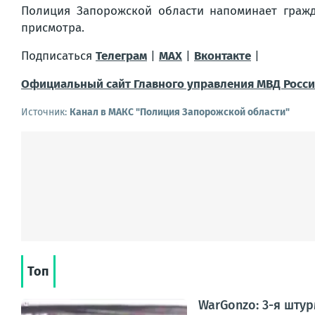
Полиция Запорожской области напоминает граж
присмотра.
Подписаться
Телеграм
|
MAX
|
Вконтакте
|
Официальный сайт Главного управления МВД Росси
Источник:
Канал в МАКС "Полиция Запорожской области"
Топ
WarGonzo: 3-я шту