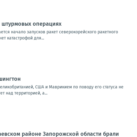
х штурмовых операциях
ется начало запусков ракет северокорейского ракетного
ет катастрофой для...
шингтон
еликобританией, США и Маврикием по поводу его статуса не
т над территорией, а...
лаевском районе Запорожской области брали