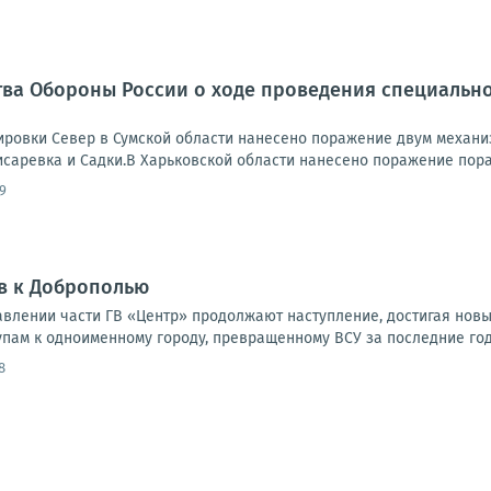
ва Обороны России о ходе проведения специально
ровки Север в Сумской области нанесено поражение двум механи
исаревка и Садки.В Харьковской области нанесено поражение пора
9
в к Доброполью
влении части ГВ «Центр» продолжают наступление, достигая новы
упам к одноименному городу, превращенному ВСУ за последние годы
8