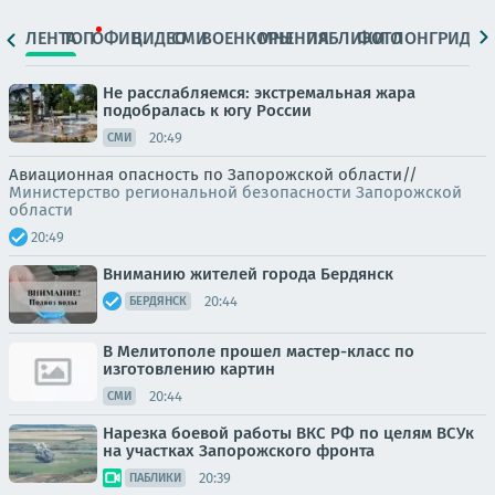
ЛЕНТА
ТОП
ОФИЦ.
ВИДЕО
СМИ
ВОЕНКОРЫ
МНЕНИЯ
ПАБЛИКИ
ФОТО
ЛОНГРИДЫ
Не расслабляемся: экстремальная жара
подобралась к югу России
20:49
СМИ
Авиационная опасность по Запорожской области//
Министерство региональной безопасности Запорожской
области
20:49
Вниманию жителей города Бердянск
20:44
БЕРДЯНСК
В Мелитополе прошел мастер-класс по
изготовлению картин
20:44
СМИ
Нарезка боевой работы ВКС РФ по целям ВСУк
на участках Запорожского фронта
20:39
ПАБЛИКИ