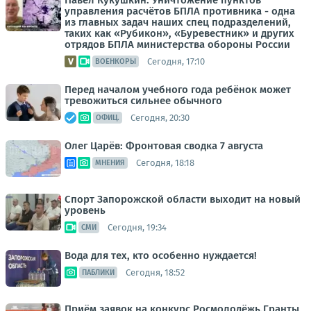
Павел Кукушкин: Уничтожение пунктов
управления расчётов БПЛА противника - одна
из главных задач наших спец подразделений,
таких как «Рубикон», «Буревестник» и других
отрядов БПЛА министерства обороны России
Сегодня, 17:10
ВОЕНКОРЫ
Перед началом учебного года ребёнок может
тревожиться сильнее обычного
Сегодня, 20:30
ОФИЦ.
Олег Царёв: Фронтовая сводка 7 августа
Сегодня, 18:18
МНЕНИЯ
Спорт Запорожской области выходит на новый
уровень
Сегодня, 19:34
СМИ
Вода для тех, кто особенно нуждается!
Сегодня, 18:52
ПАБЛИКИ
Приём заявок на конкурс Росмолодёжь.Гранты