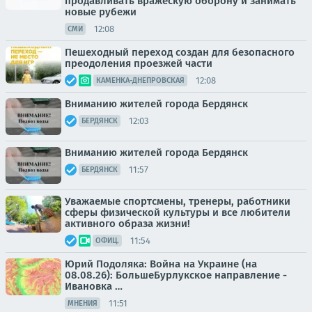
продавливать вражескую оборону и занимать
новые рубежи
12:08
СМИ
Пешеходный переход создан для безопасного
преодоления проезжей части
12:08
КАМЕНКА-ДНЕПРОВСКАЯ
Вниманию жителей города Бердянск
12:03
БЕРДЯНСК
Вниманию жителей города Бердянск
11:57
БЕРДЯНСК
Уважаемые спортсмены, тренеры, работники
сферы физической культуры и все любители
активного образа жизни!
11:54
ОФИЦ.
Юрий Подоляка: Война на Украине (на
08.08.26): БольшеБурлукское направление -
Ивановка …
11:51
МНЕНИЯ