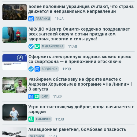
Более половины украинцев считают, что страна
движется в неправильном направлении
11:48
ПАБЛИКИ
МКУ ДО «Центр Олимп» сердечно поздравляет
всех жителей округа с этим праздником
здоровья, энергии и силы духа!
11:48
МИХАЙЛОВКА
Оформить электронную подпись можно прямо
со смартфона — в приложении «Госключ»
11:39
БЕРДЯНСК
Разбираем обстановку на фронте вместе с
Андреем Хорьковым в программе «На Линии» |
8 августа
11:39
СМИ
Утро по-настоящему доброе, когда начинается с
зарядки
11:38
ПАБЛИКИ
Авиационная ракетная, бомбовая опасность
11:31
ПАБЛИКИ