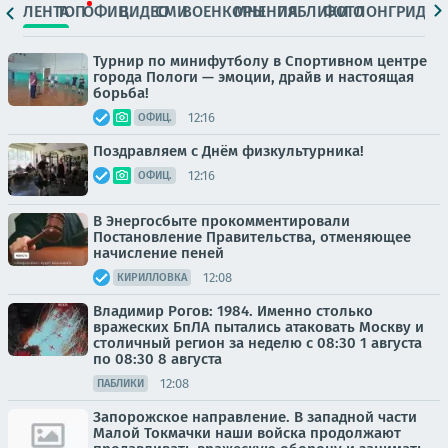
ЛЕНТА
ТОП
ОФИЦ.
ВИДЕО
СМИ
ВОЕНКОРЫ
МНЕНИЯ
ПАБЛИКИ
ФОТО
ЛОНГРИДЫ
Турнир по минифутболу в Спортивном центре
города Пологи — эмоции, драйв и настоящая
борьба!
12:16
ОФИЦ.
Поздравляем с Днём физкультурника!
12:16
ОФИЦ.
В Энергосбыте прокомментировали
Постановление Правительства, отменяющее
начисление пеней
12:08
КИРИЛЛОВКА
Владимир Рогов: 1984. Именно столько
вражеских БпЛА пытались атаковать Москву и
столичный регион за неделю с 08:30 1 августа
по 08:30 8 августа
12:08
ПАБЛИКИ
Запорожское направление. В западной части
Малой Токмачки наши войска продолжают