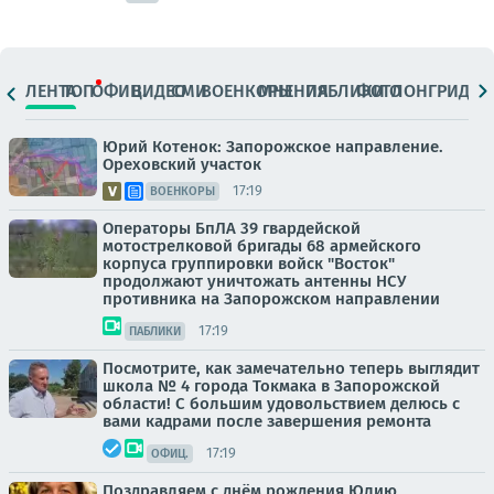
ЛЕНТА
ТОП
ОФИЦ.
ВИДЕО
СМИ
ВОЕНКОРЫ
МНЕНИЯ
ПАБЛИКИ
ФОТО
ЛОНГРИДЫ
Юрий Котенок: Запорожское направление.
Ореховский участок
17:19
ВОЕНКОРЫ
Операторы БпЛА 39 гвардейской
мотострелковой бригады 68 армейского
корпуса группировки войск "Восток"
продолжают уничтожать антенны НСУ
противника на Запорожском направлении
17:19
ПАБЛИКИ
Посмотрите, как замечательно теперь выглядит
школа № 4 города Токмака в Запорожской
области! С большим удовольствием делюсь с
вами кадрами после завершения ремонта
17:19
ОФИЦ.
Поздравляем с днём рождения Юлию