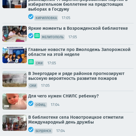
избирательном бюллетене на предстоящих
выборах в Госдуму
17:05
КИРИЛЛОВКА
Яркие моменты в Возрожденской библиотеке
17:05
МЕЛИТОПОЛЬ
Главные новости про #молодежь Запорожской
области на этой неделе
17:05
СМИ
В Энергодаре и ряде районов прогнозируют
высокую вероятность развития пожаров
17:05
СМИ
Для чего нужен СНИЛС ребенку?
17:04
ОФИЦ.
В библиотеке села Новотроицкое отметили
Международный день дружбы
17:04
БЕРДЯНСК