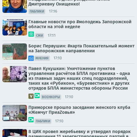
Дмитриевну Онищенко!
17:16
ПАБЛИКИ
Главные новости про #молодежь Запорожской
области на этой неделе
17:11
СМИ
Борис Первушин: #карта Показательный момент
на Запорожском направлении
17:10
МНЕНИЯ
Павел Кукушкин: Уничтожение пунктов
управления расчётов БПЛА противника - одна
из главных задач наших спец подразделений,
таких как «Рубикон», «Буревестник» и других
отрядов БПЛА министерства обороны России
17:10
ВОЕНКОРЫ
Приморске прошло заседание женского клуба
«Жемчуг ПриаZовья»
17:10
ПАБЛИКИ
8 ЦИК провел жеребьевку и утвердил порядок
размещения 11 зарегистрированных партий в