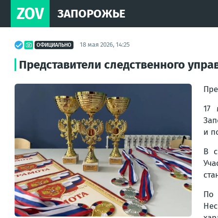
ZOV
ЗАПОРОЖЬЕ
18 мая 2026, 14:25
ОФИЦИАЛЬНО
Представители следственного упра
Пре
17 
Зап
и п
В с
Уча
ста
По 
Нес
хар