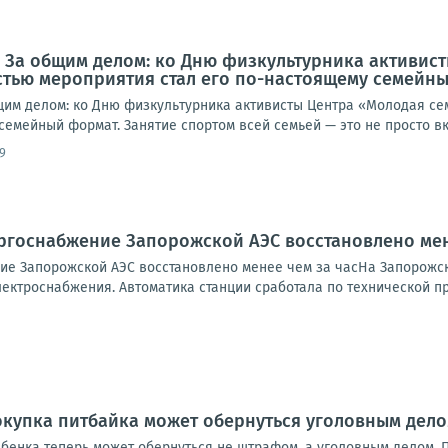
. За общим делом: ко Дню физкультурника активис
стью мероприятия стал его по-настоящему семейн
щим делом: ко Дню физкультурника активисты Центра «Молодая с
семейный формат. Занятие спортом всей семьей — это не просто вкл
9
ргоснабжение Запорожской АЭС восстановлено мен
е Запорожской АЭС восстановлено менее чем за часНа Запорожск
ктроснабжения. Автоматика станции сработала по технической при
окупка питбайка может обернуться уголовным дел
ебенка теперь может обернуться не штрафом, а уголовным делом.