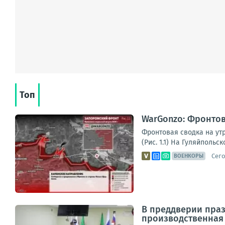
Топ
WarGonzo: Фронтова
Фронтовая сводка на ут
(Рис. 1.1) На Гуляйполь
Сего
ВОЕНКОРЫ
В преддверии праз
производственная 