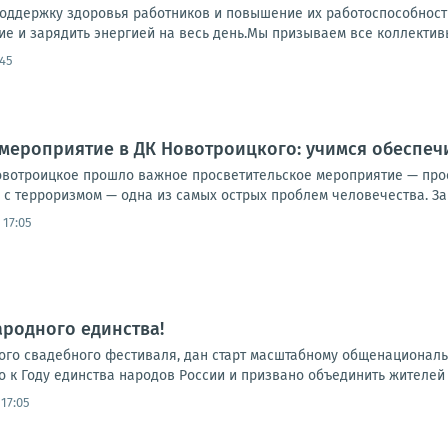
поддержку здоровья работников и повышение их работоспособност
е и зарядить энергией на весь день.Мы призываем все коллективы
:45
мероприятие в ДК Новотроицкого: учимся обеспеч
овотроицкое прошло важное просветительское мероприятие — про
 с терроризмом — одна из самых острых проблем человечества. За э
 17:05
ародного единства!
ского свадебного фестиваля, дан старт масштабному общенационал
 к Году единства народов России и призвано объединить жителей 
17:05