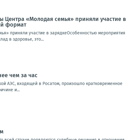
ты Центра «Молодая семья» приняли участие в
ый формат
емья» приняли участие в зарядкеОсобенностью мероприятия
ад в здоровье, это...
ее чем за час
ой АЭС, входящей в Росатом, произошло кратковременное
чине и...
ом
 По всей стране появляются судебные решения в отношении