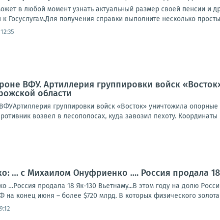
жет в любой момент узнать актуальный размер своей пенсии и дру
п к Госуслугам.Для получения справки выполните несколько простых
12:35
ороне ВФУ. Артиллерия группировки войск «Восто
рожской области
ВФУАртиллерия группировки войск «Восток» уничтожила опорные 
отивник возвел в лесополосах, куда завозил пехоту. Координаты 
: … с Михаилом Онуфриенко …. Россия продала 18 
 …Россия продала 18 Як-130 Вьетнаму...В этом году на долю Росс
Ф на конец июня – более $720 млрд. В которых физического золота 2
9:12