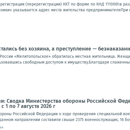
 регистрации (перерегистрации) ККТ по форме по КНД 1110061:в раз
хники» указывается адрес места жительства предпринимателяПри 
стались без хозяина, а преступление — безнаказан
России «Мелитопольское» обратилась местная жительница. Женщи
льзовавшись свободным доступом к имуществу.Благодаря слаженны
и: Сводка Министерства обороны Российской Фед
 1 по 7 августа 2026 г
роны Российской Федерации о ходе проведения специальной военной
 данном направлении составили свыше 2375 военнослужащих, 16 бо
44