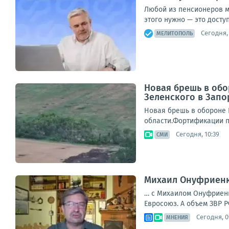
Любой из пенсионеров мо
этого нужно — это досту
Сегодня, 
МЕЛИТОПОЛЬ
Новая брешь в об
Зеленского в Запо
Новая брешь в обороне 
области.Фортификации пр
Сегодня, 10:39
СМИ
Михаил Онуфриенко
… с Михаилом Онуфриенко
Евросоюз. А объем ЗВР Р
Сегодня, 0
МНЕНИЯ