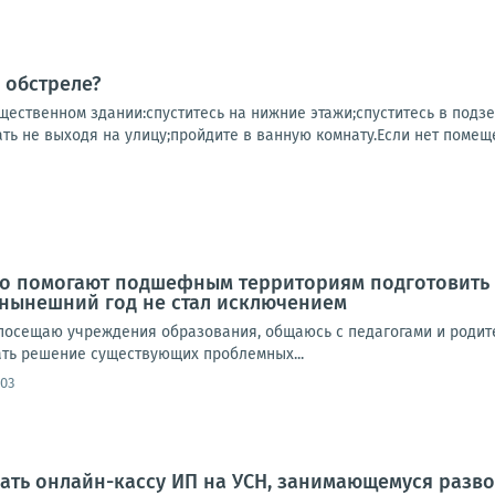
 обстреле?
щественном здании:спуститесь на нижние этажи;спуститесь в подзе
ть не выходя на улицу;пройдите в ванную комнату.Если нет помеще
о помогают подшефным территориям подготовить 
 нынешний год не стал исключением
посещаю учреждения образования, общаюсь с педагогами и родит
ть решение существующих проблемных...
:03
ать онлайн-кассу ИП на УСН, занимающемуся разв