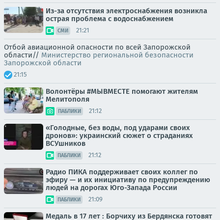
Из-за отсутствия электроснабжения возникла
острая проблема с водоснабжением
21:21
СМИ
Отбой авиационной опасности по всей Запорожской
области//
Министерство региональной безопасности
Запорожской области
21:15
Волонтёры #МЫВМЕСТЕ помогают жителям
Мелитополя
21:12
ПАБЛИКИ
«Голодные, без воды, под ударами своих
дронов»: украинский сюжет о страданиях
ВСУшников
21:12
ПАБЛИКИ
Радио ПИКА поддерживает своих коллег по
эфиру — и их инициативу по предупреждению
людей на дорогах Юго-Запада России
21:09
ПАБЛИКИ
Медаль в 17 лет : Борчиху из Бердянска готовят