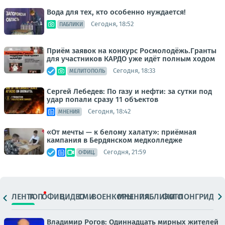
Вода для тех, кто особенно нуждается!
Сегодня, 18:52
ПАБЛИКИ
Приём заявок на конкурс Росмолодёжь.Гранты
для участников КАРДО уже идёт полным ходом
Сегодня, 18:33
МЕЛИТОПОЛЬ
Сергей Лебедев: По газу и нефти: за сутки под
удар попали сразу 11 объектов
Сегодня, 18:42
МНЕНИЯ
«От мечты — к белому халату»: приёмная
кампания в Бердянском медколледже
Сегодня, 21:59
ОФИЦ.
ЛЕНТА
ТОП
ОФИЦ.
ВИДЕО
СМИ
ВОЕНКОРЫ
МНЕНИЯ
ПАБЛИКИ
ФОТО
ЛОНГРИДЫ
Владимир Рогов: Одиннадцать мирных жителей