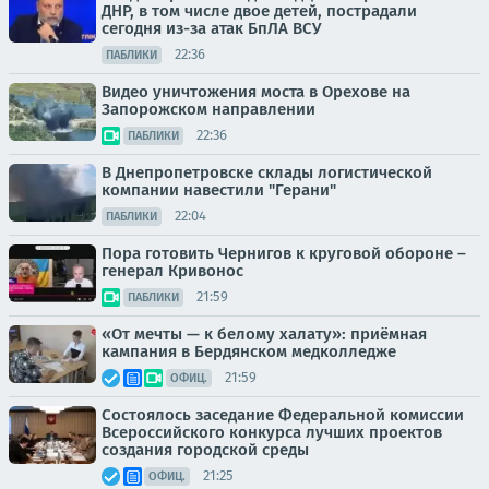
ДНР, в том числе двое детей, пострадали
сегодня из-за атак БпЛА ВСУ
22:36
ПАБЛИКИ
Видео уничтожения моста в Орехове на
Запорожском направлении
22:36
ПАБЛИКИ
В Днепропетровске склады логистической
компании навестили "Герани"
22:04
ПАБЛИКИ
Пора готовить Чернигов к круговой обороне –
генерал Кривонос
21:59
ПАБЛИКИ
«От мечты — к белому халату»: приёмная
кампания в Бердянском медколледже
21:59
ОФИЦ.
Состоялось заседание Федеральной комиссии
Всероссийского конкурса лучших проектов
создания городской среды
21:25
ОФИЦ.