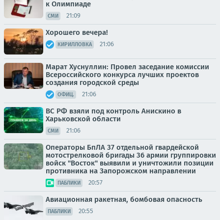
к Олимпиаде
21:09
СМИ
Хорошего вечера!
21:06
КИРИЛЛОВКА
Марат Хуснуллин: Провел заседание комиссии
Всероссийского конкурса лучших проектов
создания городской среды
21:06
ОФИЦ.
ВС РФ взяли под контроль Анискино в
Харьковской области
21:06
СМИ
Операторы БпЛА 37 отдельной гвардейской
мотострелковой бригады 36 армии группировки
войск "Восток" выявили и уничтожили позиции
противника на Запорожском направлении
20:57
ПАБЛИКИ
Авиационная ракетная, бомбовая опасность
20:55
ПАБЛИКИ