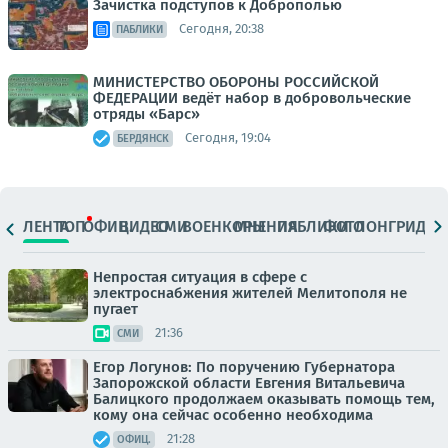
Зачистка подступов к Доброполью
Сегодня, 20:38
ПАБЛИКИ
МИНИСТЕРСТВО ОБОРОНЫ РОССИЙСКОЙ
ФЕДЕРАЦИИ ведёт набор в добровольческие
отряды «Барс»
Сегодня, 19:04
БЕРДЯНСК
ЛЕНТА
ТОП
ОФИЦ.
ВИДЕО
СМИ
ВОЕНКОРЫ
МНЕНИЯ
ПАБЛИКИ
ФОТО
ЛОНГРИДЫ
Непростая ситуация в сфере с
электроснабжения жителей Мелитополя не
пугает
21:36
СМИ
Егор Логунов: По поручению Губернатора
Запорожской области Евгения Витальевича
Балицкого продолжаем оказывать помощь тем,
кому она сейчас особенно необходима
21:28
ОФИЦ.