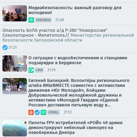
Медиабезопасность: важный разговор для
молодежи!
21:28
ПАБЛИКИ
Опасность БпЛА участок а/д Р-280 "Новороссия"
Сокологорное - Мелитополь//
Министерство региональной
безопасности Запорожской области
21:21
О ситуации с водообеспечением и станциями
подзарядки в Бердянске
21:19
СМИ
Евгений Балицкий: Волонтёры регионального
штаба #МЫВМЕСТЕ совместно с активистами
движения «Юг Молодой», бойцами
Добровольческой молодёжной дружины и
активистами «Молодой Гвардии «Единой
России» доставили питьевую воду в...
21:12
ОФИЦ.
Пилоты FPV-истребителей «РОЙ» 49 армии
демонстрируют небесный свинорез на
левобережье Днепра