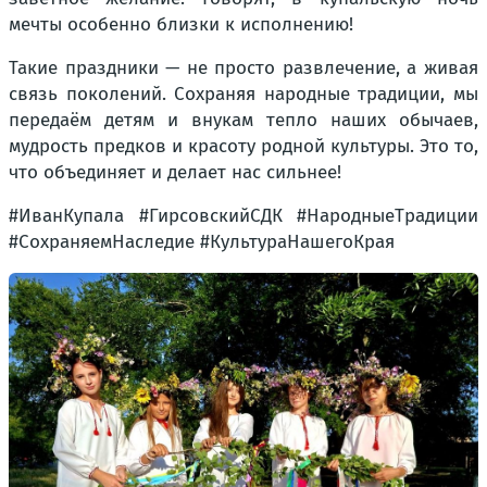
мечты особенно близки к исполнению!
Такие праздники — не просто развлечение, а живая
связь поколений. Сохраняя народные традиции, мы
передаём детям и внукам тепло наших обычаев,
мудрость предков и красоту родной культуры. Это то,
что объединяет и делает нас сильнее!
#ИванКупала #ГирсовскийСДК #НародныеТрадиции
#СохраняемНаследие #КультураНашегоКрая