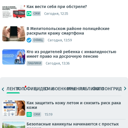
Как вести себя при обстреле?
Сегодня, 12:35
СМИ
В Мелитопольском районе полицейские
раскрыли кражу смартфона
Сегодня, 13:59
ОФИЦ.
Кто из родителей ребенка с инвалидностью
имеет право на досрочную пенсию
Сегодня, 13:36
ПАБЛИКИ
ЛЕНТА
ТОП
ОФИЦ.
ВИДЕО
СМИ
ВОЕНКОРЫ
МНЕНИЯ
ПАБЛИКИ
ФОТО
ЛОНГРИДЫ
Как защитить кожу летом и снизить риск рака
кожи
15:19
СМИ
Безопасные каникулы начинаются с простых