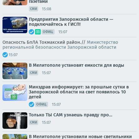
газетами
15:08
СМИ
Предприятия Запорожской области —
подключайтесь к ГИСП!
15:07
ОФИЦ.
Опасность БпЛА Токмакский район.//
Министерство
региональной безопасности Запорожской области
15:07
В Мелитополе установят емкости для воды
15:07
СМИ
Минздрав информирует: за прошлые сутки в
Запорожской области на свет появилось 10
детей
15:07
ОФИЦ.
Только ТЫ САМ узнаешь правду про…
15:07
СМИ
В Мелитополе установили новые светильники