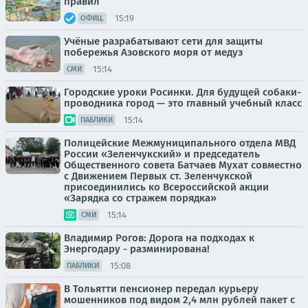
правил
15:19
ОФИЦ.
Учёные разрабатывают сети для защиты
побережья Азовского моря от медуз
15:14
СМИ
Городские уроки Росинки. Для будущей собаки-
проводника город — это главный учебный класс
15:14
ПАБЛИКИ
Полицейские Межмуниципального отдела МВД
России «Зеленчукский» и председатель
Общественного совета Батчаев Мухат совместно
с Движением Первых ст. Зеленчукской
присоединились ко Всероссийской акции
«Зарядка со стражем порядка»
15:14
СМИ
Владимир Рогов: Дорога на подходах к
Энергодару - разминирована!
15:08
ПАБЛИКИ
В Тольятти пенсионер передал курьеру
мошенников под видом 2,4 млн рублей пакет с