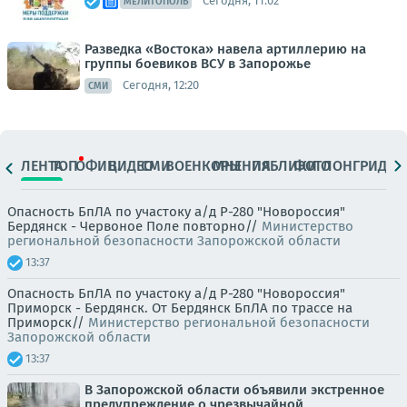
Сегодня, 11:02
МЕЛИТОПОЛЬ
Разведка «Востока» навела артиллерию на
группы боевиков ВСУ в Запорожье
Сегодня, 12:20
СМИ
ЛЕНТА
ТОП
ОФИЦ.
ВИДЕО
СМИ
ВОЕНКОРЫ
МНЕНИЯ
ПАБЛИКИ
ФОТО
ЛОНГРИДЫ
Опасность БпЛА по участоку а/д Р-280 "Новороссия"
Бердянск - Червоное Поле повторно//
Министерство
региональной безопасности Запорожской области
13:37
Опасность БпЛА по участоку а/д Р-280 "Новороссия"
Приморск - Бердянск. От Бердянск БпЛА по трассе на
Приморск//
Министерство региональной безопасности
Запорожской области
13:37
В Запорожской области объявили экстренное
предупреждение о чрезвычайной