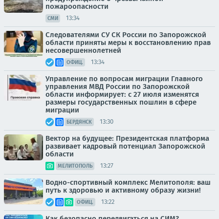
пожароопасности
13:34
СМИ
Следователями СУ СК России по Запорожской
области приняты меры к восстановлению прав
несовершеннолетней
13:34
ОФИЦ.
Управление по вопросам миграции Главного
управления МВД России по Запорожской
области информирует: с 27 июля изменятся
размеры государственных пошлин в сфере
миграции
13:30
БЕРДЯНСК
Вектор на будущее: Президентская платформа
развивает кадровый потенциал Запорожской
области
13:27
МЕЛИТОПОЛЬ
Водно-спортивный комплекс Мелитополя: ваш
путь к здоровью и активному образу жизни!
13:22
ОФИЦ.
Как безопасно передвигаться на СИМ?